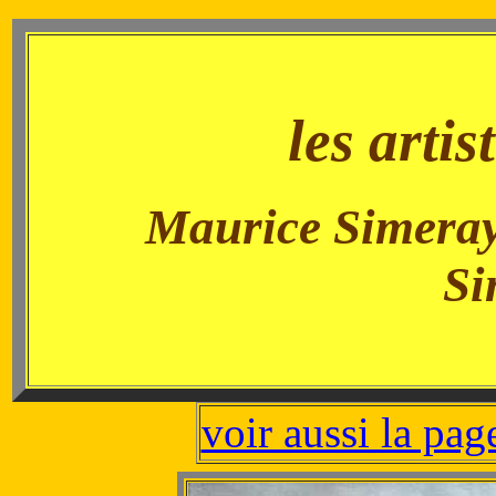
les artis
- - -
- -
Maurice Simeray,
Si
voir aussi la pa