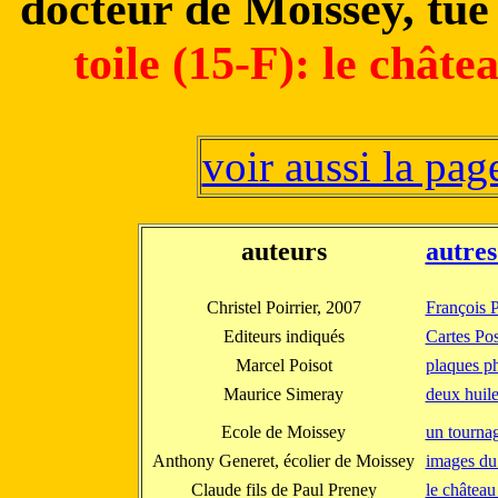
docteur de Moissey, tué
toile (15-F): le chât
voir aussi la pa
auteurs
autres
Christel Poirrier, 2007
François 
Editeurs indiqués
Cartes Pos
Marcel Poisot
plaques p
Maurice Simeray
deux huile
Ecole de Moissey
un tourna
Anthony Generet, écolier de Moissey
images du 
Claude fils de Paul Preney
le château