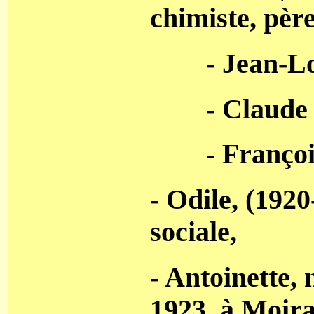
chimiste, pèr
- Jean-L
- Claude
- Françoi
- Odile, (1920
sociale,
- Antoinette, 
1923, à Moir