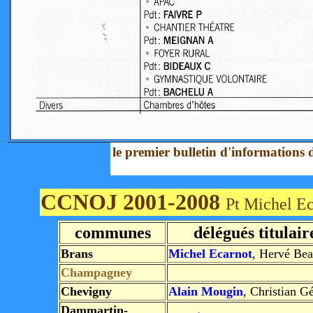
le premier bulletin d'informations
CCNOJ 2001-2008
Pt Michel Ec
communes
délégués titulair
Brans
Michel Ecarnot
, Hervé Bea
Champagney
Chevigny
Alain Mougin
, Christian G
Dammartin-