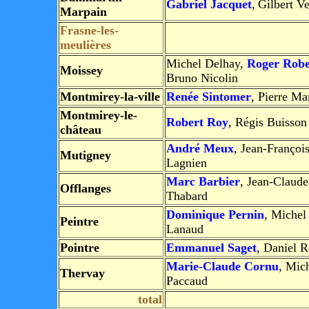
Gabriel Jacquet
,
Gilbert Ve
Marpain
Frasne-les-
meulières
Michel Delhay,
Roger Robe
Moissey
Bruno Nicolin
Montmirey-la-ville
Renée Sintomer
, Pierre M
Montmirey-le-
Robert Roy
, Régis Buisson
château
André Meux
, Jean-Françoi
Mutigney
Lagnien
Marc Barbier
, Jean-Claude
Offlanges
Thabard
Dominique Pernin
, Michel
Peintre
Lanaud
Pointre
Emmanuel Saget
, Daniel 
Marie-Claude Cornu
, Mic
Thervay
Paccaud
total