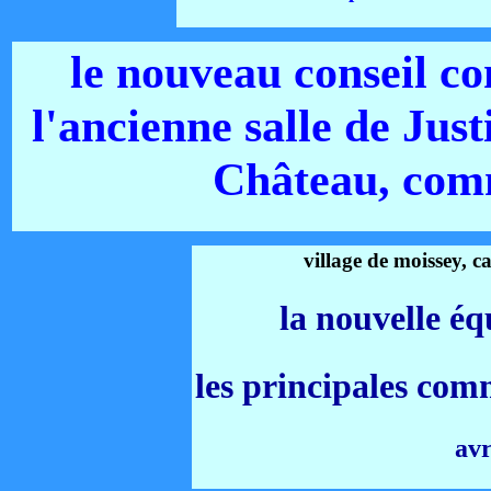
le nouveau conseil c
l'ancienne salle de Jus
Château, com
village de moissey, 
- -
la nouvelle é
les principales com
avr