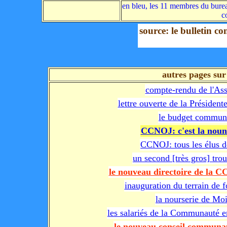
en bleu, les 11 membres du burea
c
source: le bulletin 
autres pages su
compte-rendu de l'As
lettre ouverte de la Préside
le budget communa
CCNOJ: c'est la nouno
CCNOJ: tous les élus 
un second [très gros] trou
le nouveau directoire de la C
inauguration du terrain de f
la nourserie de Moi
les salariés de la Communauté e
le nouveau conseil communau