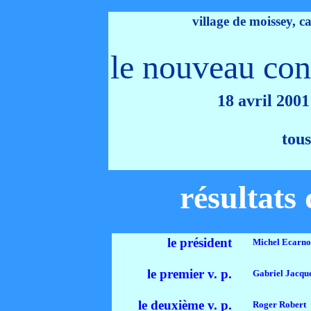
village de moissey, 
le nouveau co
18 avril 200
tous
résultats
le président
oo
Michel Ecarno
le premier v. p.
oo
Gabriel Jacqu
le deuxième v. p.
oo
Roger Robert