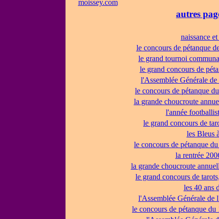
moissey.com
autres page
naissance et
le concours de pétanque de
le grand tournoi communa
le grand concours de pét
l'Assemblée Générale de 
le concours de pétanque du
la grande choucroute annue
l'année footballi
le grand concours de tar
les Bleus 
le concours de pétanque du
la rentrée 200
la grande choucroute annuel
le grand concours de tarot
les 40 ans 
l'Assemblée Générale de l
le concours de pétanque du 