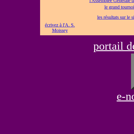
l'Assemblée Générale d
le grand tourno
les résultats sur le 
écrivez à l'A. S.
Moissey
portail 
e-n