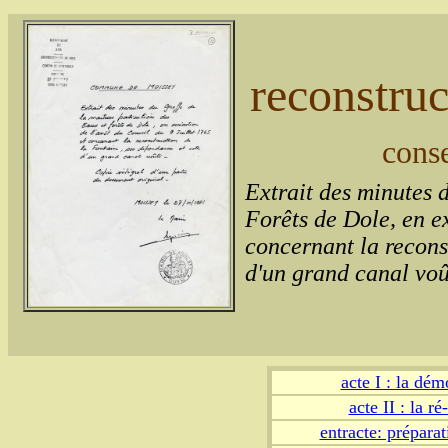
reconstruc
conse
Extrait des minutes d
Forêts de Dole, en ex
concernant la recons
d'un grand canal voû
acte I : la dém
acte II : la ré
entracte: préparat