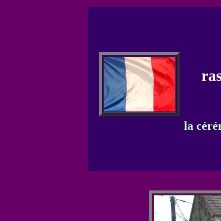
ra
-
-
la céré