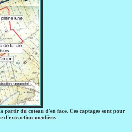
à partir du coteau d'en face. Ces captages sont pour
te d'extraction meulière.