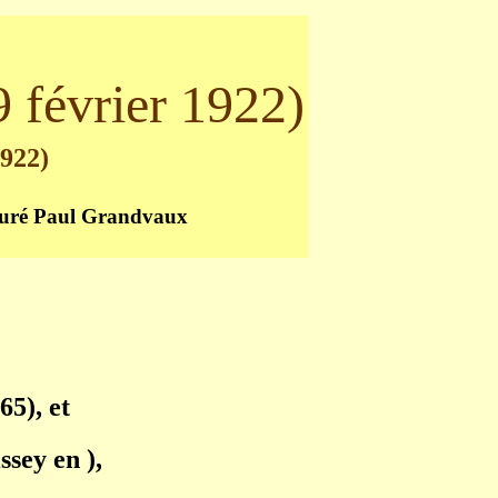
9 février 1922)
1922)
 curé Paul Grandvaux
65), et
sey en ),