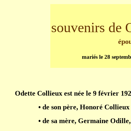
souvenirs de O
épou
mariés le 28 septem
Odette Collieux est née le
9 février 19
• de son père, Honoré Collieux 
• de sa mère, Germaine Odille,