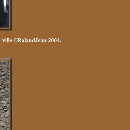
a-ville ©RolandJean-2004.