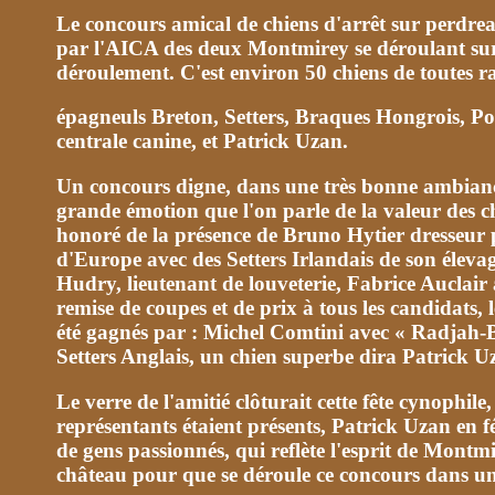
Le concours amical de chiens d'arrêt sur perdreau
par l'AICA des deux Montmirey se déroulant sur 
déroulement. C'est environ 50 chiens de toutes rac
épagneuls Breton, Setters, Braques Hongrois, Po
centrale canine, et Patrick Uzan.
Un concours digne, dans une très bonne ambiance
grande émotion que l'on parle de la valeur des chi
honoré de la présence de Bruno Hytier dresseur p
d'Europe avec des Setters Irlandais de son élevag
Hudry, lieutenant de louveterie, Fabrice Auclair 
remise de coupes et de prix à tous les candidats
été gagnés par : Michel Comtini avec « Radjah-B
Setters Anglais, un chien superbe dira Patrick Uz
Le verre de l'amitié clôturait cette fête cynophi
représentants étaient présents, Patrick Uzan en fél
de gens passionnés, qui reflète l'esprit de Montmi
château pour que se déroule ce concours dans un