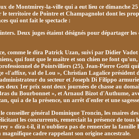
x de Montmirey-la-ville qui a eut lieu ce dimanche 25 ju
le territoire de Pointre et Champagnolot dont les propr
es qui ont fait le spectacle :
inters. Deux juges étaient désignés pour départager les
, comme le dira Patrick Uzan, suivi par Didier Vadot l
ens, qui font que le maître et son chien ne font qu'un, 
rofessionnel de Pointvilliers (25), Jean-Pierre Gotti q
e «l'affixe, val de Lou », Christian Lagalice président 
administrateur du secteur et Joseph Di Filippo armurier 
, les deux 1er prix sont deux journées de chasse au dom
ras du Bourbonnet », et Arnaud Bizot d'Authume, avec 
an, qui a de la présence, un arrêt d'enfer et une sagesse
le, le conseiller général Dominique Troncin, les maires 
icitant les concurrents, remerciait la présence de tous l
rey » dira-t-il, il n'oubliera pas de remercier la famill
 magnifique cadre rappelant son origine ancestrale.