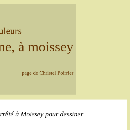
uleurs
ne, à moissey
page de Christel Poirrier
arrêté à Moissey pour dessiner