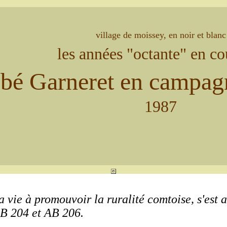
village de moissey, en noir et blanc
les années "octante" en co
bbé Garneret en campag
1987
a vie à promouvoir la ruralité comtoise, s'est 
AB 204 et AB 206.