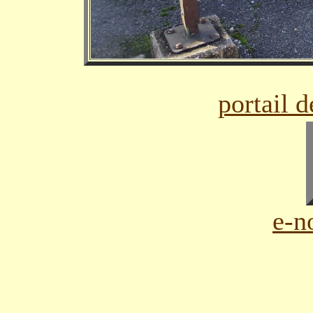
portail 
e-n