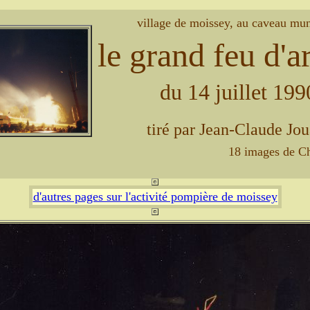
village de moissey, au caveau mun
le grand feu d'ar
du 14 juillet 199
tiré par Jean-Claude Jou
18 images de Chr
d'autres pages sur l'activité pompière de moissey