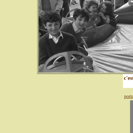
c'es
port