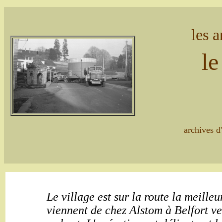
les a
le
archives d
Le village est sur la route la meille
viennent de chez Alstom à Belfort ve