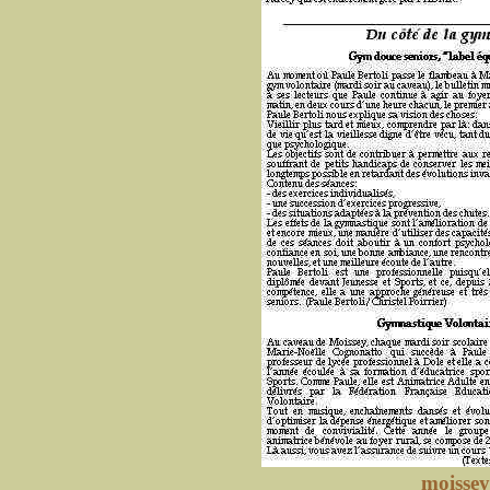
moissey