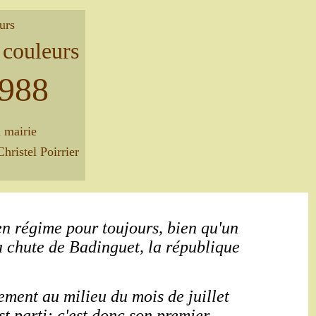
urs
 couleurs
1988
 mairie
hristel Poirrier
cien régime pour toujours, bien qu'un
la chute de Badinguet, la république
èrement au milieu du mois de juillet
t parti: c'est donc son premier