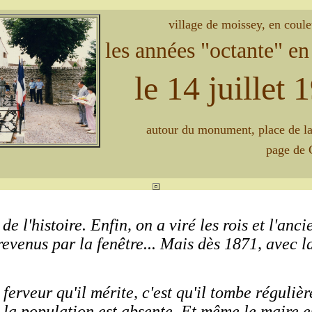
village de moissey, en coule
les années "octante" en
le 14 juillet 
autour du monument, place de la
page de C
de l'histoire. Enfin, on a viré les rois et l'an
 revenus par la fenêtre... Mais dès 1871, avec 
a ferveur qu'il mérite, c'est qu'il tombe réguli
 la population est absente. Et même le maire es